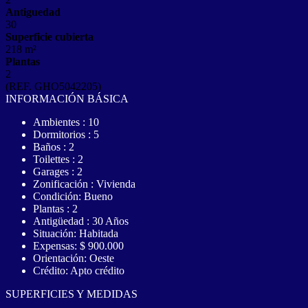
Antiguedad
30
Superficie cubierta
218 m²
Plantas
2
(REF. GHO5042205)
INFORMACIÓN BÁSICA
Ambientes : 10
Dormitorios : 5
Baños : 2
Toilettes : 2
Garages : 2
Zonificación : Vivienda
Condición: Bueno
Plantas : 2
Antigüedad : 30 Años
Situación: Habitada
Expensas: $ 900.000
Orientación: Oeste
Crédito: Apto crédito
SUPERFICIES Y MEDIDAS