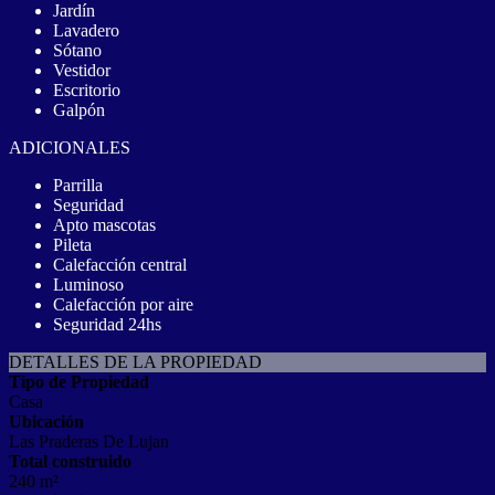
Jardín
Lavadero
Sótano
Vestidor
Escritorio
Galpón
ADICIONALES
Parrilla
Seguridad
Apto mascotas
Pileta
Calefacción central
Luminoso
Calefacción por aire
Seguridad 24hs
DETALLES DE LA PROPIEDAD
Tipo de Propiedad
Casa
Ubicación
Las Praderas De Lujan
Total construido
240 m²