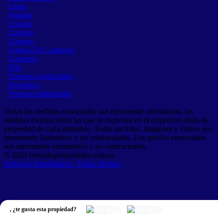
·
Casas
·
Quintas
·
Locales
·
Campos
·
Garages
·
Fondos De Comercio
·
Galpones
·
PHs
·
Terrenos comerciales
·
Depositos
·
Terrenos industriales
Todas las medidas enunciadas son meramente orientativas, las
medidas exactas serán las que se expresen en el respectivo título de
propiedad de cada inmueble. Todas las fotos, imagenes y videos son
meramente ilustrativos y no contractuales. Los precios enunciados
son meramente orientativos y no contractuales.
© 2026 beraudopropiedades.com.ar.
Software Inmobiliario - Tokko Broker
,
¿te gusta esta propiedad?