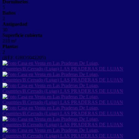
Dormitorios
5
Baños
2
Antiguedad
30
Superficie cubierta
218 m²
Plantas
2
(REF. GHO5042205)