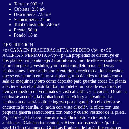
Terreno: 900 m²
Cubierta: 218 m²
Descubierta: 723 m²
Semicubierta: 21 m²
Total Construido: 240 m²
Frente: 50 m
Fondo: 18 m
DESCRIPCIÓN
<p>CASA EN PRADERAS APTA CREDITO</p><p>SE
ACEPTAN PERMUTAS</p><p>La propiedad se distribuye en
dos plantas, en planta baja 3 dormitorios, uno de ellos en suite con
baño completo y vestidor; y un baño completo para las demas
habitaciones. Ingresando por el exterior, accedemos a los depositos
que se encuentran en la misma planta, uno de ellos utilizado como
sala de maquinas y otro como deposito para guardar cosas.En planta
alta, tenemos el all distribuidor, un toilette, un sala de escritorio, el
living-comedor con ventanales y vista al jardin, y la cocina. Desde la
cocina se accede a la habitacion de servicio y al lavadero. La
habitacion de servicio tiene ingreso por el garaje.En el exterior se
encuentra la parrilla, el jardin con vista al golf y la pileta con una
pequeña galeria semicubierta con baño y cuarto vestidor de la pileta.
</p><br><p>La casa tiene aire acondicionado en todos los
ambientes., Calefacción central, y Riego por aspersión.</p><br>
<p>El Club Campos de Golf Las Praderas de Luján fue creado en