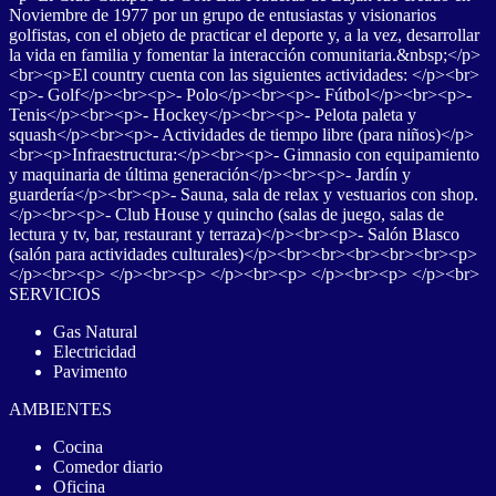
Noviembre de 1977 por un grupo de entusiastas y visionarios
golfistas, con el objeto de practicar el deporte y, a la vez, desarrollar
la vida en familia y fomentar la interacción comunitaria.&nbsp;</p>
<br><p>El country cuenta con las siguientes actividades: </p><br>
<p>- Golf</p><br><p>- Polo</p><br><p>- Fútbol</p><br><p>-
Tenis</p><br><p>- Hockey</p><br><p>- Pelota paleta y
squash</p><br><p>- Actividades de tiempo libre (para niños)</p>
<br><p>Infraestructura:</p><br><p>- Gimnasio con equipamiento
y maquinaria de última generación</p><br><p>- Jardín y
guardería</p><br><p>- Sauna, sala de relax y vestuarios con shop.
</p><br><p>- Club House y quincho (salas de juego, salas de
lectura y tv, bar, restaurant y terraza)</p><br><p>- Salón Blasco
(salón para actividades culturales)</p><br><br><br><br><br><p>
</p><br><p> </p><br><p> </p><br><p> </p><br><p> </p><br>
SERVICIOS
Gas Natural
Electricidad
Pavimento
AMBIENTES
Cocina
Comedor diario
Oficina