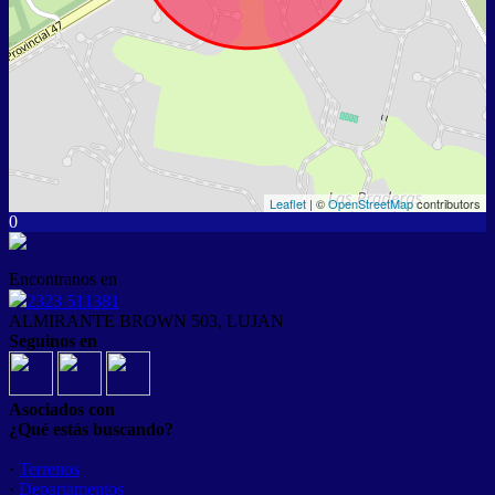
Leaflet
| ©
OpenStreetMap
contributors
0
Encontranos en
2323 511381
ALMIRANTE BROWN 503, LUJAN
Seguinos en
Asociados con
¿Qué estás buscando?
·
Terrenos
·
Departamentos