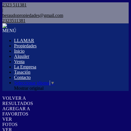
2323 511381
|
beraudopropiedades@gmail.com
2323511381
MENÚ
LLAMAR
Propiedades
Inicio
Alquiler
Venta
La Empresa
Tasación
Contacto
Seleccionar idioma
▼
Mostrar original
VOLVER A
RESULTADOS
AGREGAR A
FAVORITOS
VER
FOTOS
VER