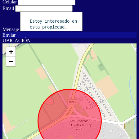
Celular
Email
Mensaje
Enviar
UBICACIÓN
+
−