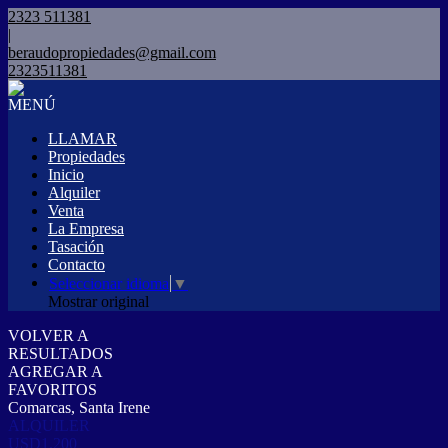
2323 511381
|
beraudopropiedades@gmail.com
2323511381
MENÚ
LLAMAR
Propiedades
Inicio
Alquiler
Venta
La Empresa
Tasación
Contacto
Seleccionar idioma
▼
Mostrar original
VOLVER A
RESULTADOS
AGREGAR A
FAVORITOS
Comarcas, Santa Irene
ALQUILER
USD1.200