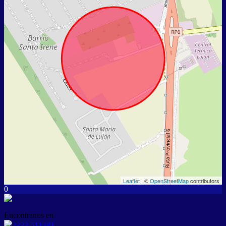
Leaflet
| ©
OpenStreetMap
contributors
0
Encontranos en
2323 511381