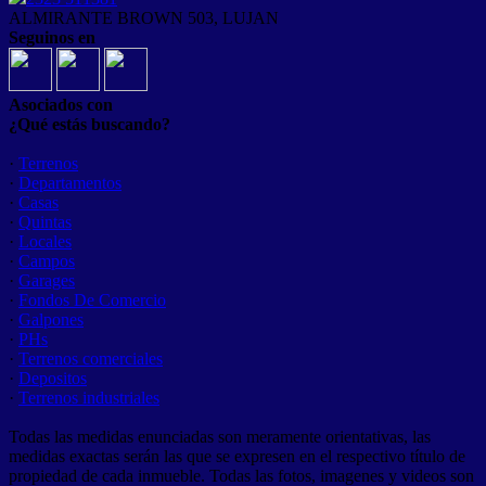
ALMIRANTE BROWN 503, LUJAN
Seguinos en
Asociados con
¿Qué estás buscando?
·
Terrenos
·
Departamentos
·
Casas
·
Quintas
·
Locales
·
Campos
·
Garages
·
Fondos De Comercio
·
Galpones
·
PHs
·
Terrenos comerciales
·
Depositos
·
Terrenos industriales
Todas las medidas enunciadas son meramente orientativas, las
medidas exactas serán las que se expresen en el respectivo título de
propiedad de cada inmueble. Todas las fotos, imagenes y videos son