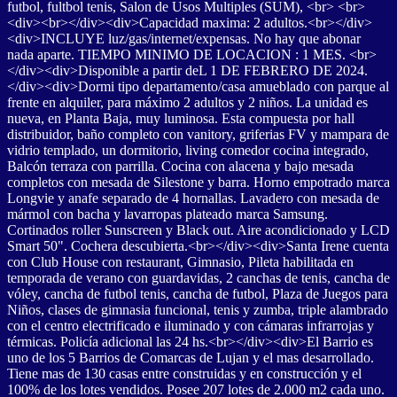
futbol, fultbol tenis, Salon de Usos Multiples (SUM), <br> <br>
<div><br></div><div>Capacidad maxima: 2 adultos.<br></div>
<div>INCLUYE luz/gas/internet/expensas. No hay que abonar
nada aparte. TIEMPO MINIMO DE LOCACION : 1 MES. <br>
</div><div>Disponible a partir deL 1 DE FEBRERO DE 2024.
</div><div>Dormi tipo departamento/casa amueblado con parque al
frente en alquiler, para máximo 2 adultos y 2 niños. La unidad es
nueva, en Planta Baja, muy luminosa. Esta compuesta por hall
distribuidor, baño completo con vanitory, griferias FV y mampara de
vidrio templado, un dormitorio, living comedor cocina integrado,
Balcón terraza con parrilla. Cocina con alacena y bajo mesada
completos con mesada de Silestone y barra. Horno empotrado marca
Longvie y anafe separado de 4 hornallas. Lavadero con mesada de
mármol con bacha y lavarropas plateado marca Samsung.
Cortinados roller Sunscreen y Black out. Aire acondicionado y LCD
Smart 50". Cochera descubierta.<br></div><div>Santa Irene cuenta
con Club House con restaurant, Gimnasio, Pileta habilitada en
temporada de verano con guardavidas, 2 canchas de tenis, cancha de
vóley, cancha de futbol tenis, cancha de futbol, Plaza de Juegos para
Niños, clases de gimnasia funcional, tenis y zumba, triple alambrado
con el centro electrificado e iluminado y con cámaras infrarrojas y
térmicas. Policía adicional las 24 hs.<br></div><div>El Barrio es
uno de los 5 Barrios de Comarcas de Lujan y el mas desarrollado.
Tiene mas de 130 casas entre construidas y en construcción y el
100% de los lotes vendidos. Posee 207 lotes de 2.000 m2 cada uno.