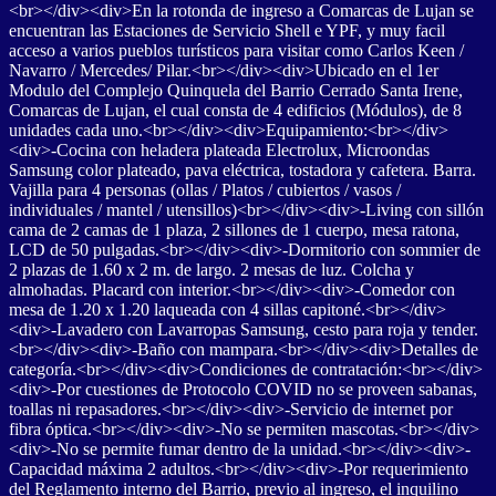
<br></div><div>En la rotonda de ingreso a Comarcas de Lujan se
encuentran las Estaciones de Servicio Shell e YPF, y muy facil
acceso a varios pueblos turísticos para visitar como Carlos Keen /
Navarro / Mercedes/ Pilar.<br></div><div>Ubicado en el 1er
Modulo del Complejo Quinquela del Barrio Cerrado Santa Irene,
Comarcas de Lujan, el cual consta de 4 edificios (Módulos), de 8
unidades cada uno.<br></div><div>Equipamiento:<br></div>
<div>-Cocina con heladera plateada Electrolux, Microondas
Samsung color plateado, pava eléctrica, tostadora y cafetera. Barra.
Vajilla para 4 personas (ollas / Platos / cubiertos / vasos /
individuales / mantel / utensillos)<br></div><div>-Living con sillón
cama de 2 camas de 1 plaza, 2 sillones de 1 cuerpo, mesa ratona,
LCD de 50 pulgadas.<br></div><div>-Dormitorio con sommier de
2 plazas de 1.60 x 2 m. de largo. 2 mesas de luz. Colcha y
almohadas. Placard con interior.<br></div><div>-Comedor con
mesa de 1.20 x 1.20 laqueada con 4 sillas capitoné.<br></div>
<div>-Lavadero con Lavarropas Samsung, cesto para roja y tender.
<br></div><div>-Baño con mampara.<br></div><div>Detalles de
categoría.<br></div><div>Condiciones de contratación:<br></div>
<div>-Por cuestiones de Protocolo COVID no se proveen sabanas,
toallas ni repasadores.<br></div><div>-Servicio de internet por
fibra óptica.<br></div><div>-No se permiten mascotas.<br></div>
<div>-No se permite fumar dentro de la unidad.<br></div><div>-
Capacidad máxima 2 adultos.<br></div><div>-Por requerimiento
del Reglamento interno del Barrio, previo al ingreso, el inquilino