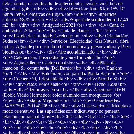
debe tramitar el certificado de antecedentes penales en el link de
argentina. gob. ar<br></div><div>Dirección: Ruta 6 km 155, B°
Santa Irene, Comarcas de Lujan.<br></div><div>Superficie
cubierta: 68,92 m2<br></div><div>Superficie semicubierta: 12,40
m2<br></div><div>Antigüedad: 2021<br></div><div>Cant. de
ambientes: 2<br></div><div>Cant. de plantas: 1<br></div>
<div>Estado de la unidad: Excelente<br></div><div>Orientación:
Sudeste<br></div><div>Servicios: Electricidad, Gas Natural, fibra
óptica. Agua de pozo con bomba automática y presurizadora y Pozo
biodigestor.<br></div><div>Aire acondicionado: 1<br></div>
<div>Calefacción: Losa radiante y aire frio calor<br></div>
<div>Agua caliente: Caldera dual<br></div><div>Pileta de
natación: Si, comunitaria (Del Barrio)<br></div><div>Baulera:
No<br></div><div>Balcón: Si, con parrilla. Planta Baja<br></div>
<div>Cochera: Si, 1 descubierta.<br></div><div>Parrilla: Si<br>
</div><div>Pisos: Porcelanato<br></div><div>Techo: Losa<br>
</div><div>Cierlorrasos: Yeso<br></div><div>Aberturas: DVH
(Doble Vidrio Hermético) color aluminio con mosquiteros.<br>
</div><div>Asfalto: Mejorado<br></div><div>Coordenadas:
-34.557509, -59.041709<br></div><div>Observaciones: Medidas a
modo orientativo. Las superficies son indicativas y no generan
relación contractual.</div><div><br></div><div><br></div><div>
<br></div><div><br></div><div><br></div><div><br></div>
<div><br></div><div><br></div><div><br></div><div><br>
</div><div><br></div><div><br></div><div><br></div><div>