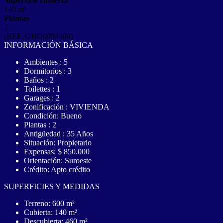
Superficie cubierta
140 m²
Plantas
2
(REF. GHO6094508)
INFORMACIÓN BÁSICA
Ambientes : 5
Dormitorios : 3
Baños : 2
Toilettes : 1
Garages : 2
Zonificación : VIVIENDA
Condición: Bueno
Plantas : 2
Antigüedad : 35 Años
Situación: Propietario
Expensas: $ 850.000
Orientación: Suroeste
Crédito: Apto crédito
SUPERFICIES Y MEDIDAS
Terreno: 600 m²
Cubierta: 140 m²
Descubierta: 460 m²