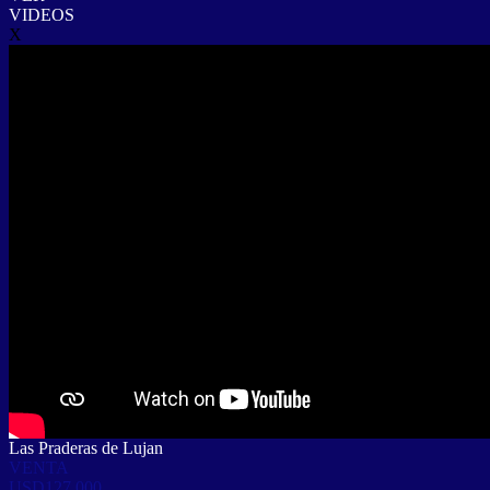
VIDEOS
X
Las Praderas de Lujan
VENTA
USD127.000