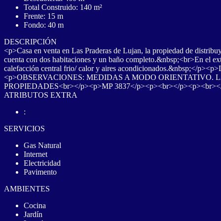
Total Construido: 140 m²
Frente: 15 m
Fondo: 40 m
DESCRIPCIÓN
<p>Casa en venta en Las Praderas de Lujan, la propiedad de distribuye
cuenta con dos habitaciones y un baño completo.&nbsp;<br>En el exter
calefacción central frio/ calor y aires acondicionados.&nbsp;</p><p>
<p>OBSERVACIONES: MEDIDAS A MODO ORIENTATIVO. L
PROPIEDADES<br></p><p>MP 3837</p><p><br></p><p><br></p
ATRIBUTOS EXTRA
:
SERVICIOS
Gas Natural
Internet
Electricidad
Pavimento
AMBIENTES
Cocina
Jardín