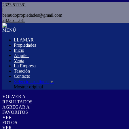
2323 511381
|
beraudopropiedades@gmail.com
2323511381
MENÚ
LLAMAR
Propiedades
Inicio
Alquiler
Venta
La Empresa
Tasación
Contacto
Seleccionar idioma
▼
Mostrar original
VOLVER A
RESULTADOS
AGREGAR A
FAVORITOS
VER
FOTOS
VER