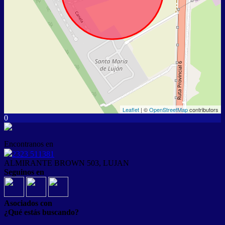
Leaflet
| ©
OpenStreetMap
contributors
0
Encontranos en
2323 511381
ALMIRANTE BROWN 503, LUJAN
Seguinos en
Asociados con
¿Qué estás buscando?