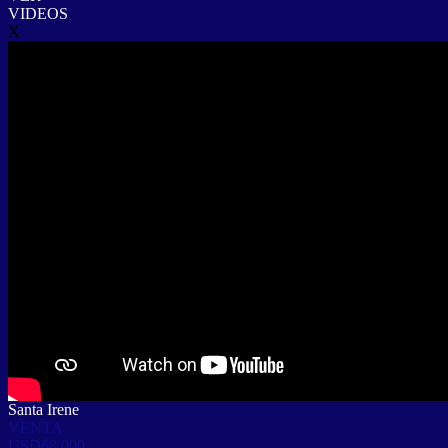
VIDEOS
X
Santa Irene
VENTA
USD68.000