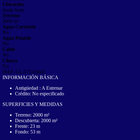
Ubicación
Santa Irene
Terreno
2000 m²
Agua Corriente
No
Agua Potable
No
Cable
No
Cloaca
No
(REF. GLA7222402)
INFORMACIÓN BÁSICA
Antigüedad : A Estrenar
Crédito: No especificado
SUPERFICIES Y MEDIDAS
Terreno: 2000 m²
Descubierta: 2000 m²
Frente: 23 m
Fondo: 53 m