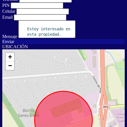
PIN
Celular
Email
Mensaje
Enviar
UBICACIÓN
+
−