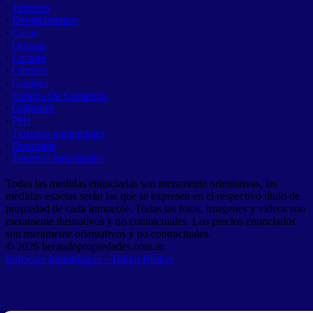
·
Terrenos
·
Departamentos
·
Casas
·
Quintas
·
Locales
·
Campos
·
Garages
·
Fondos De Comercio
·
Galpones
·
PHs
·
Terrenos comerciales
·
Depositos
·
Terrenos industriales
Todas las medidas enunciadas son meramente orientativas, las
medidas exactas serán las que se expresen en el respectivo título de
propiedad de cada inmueble. Todas las fotos, imagenes y videos son
meramente ilustrativos y no contractuales. Los precios enunciados
son meramente orientativos y no contractuales.
© 2026 beraudopropiedades.com.ar.
Software Inmobiliario - Tokko Broker