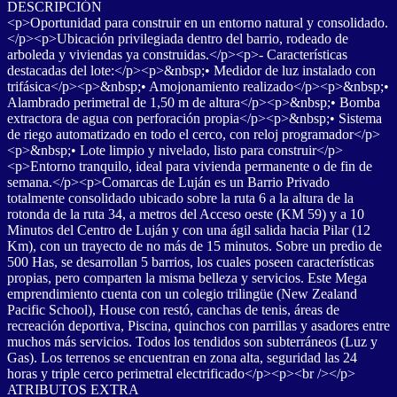
DESCRIPCIÓN
<p>Oportunidad para construir en un entorno natural y consolidado.
</p><p>Ubicación privilegiada dentro del barrio, rodeado de
arboleda y viviendas ya construidas.</p><p>- Características
destacadas del lote:</p><p>&nbsp;• Medidor de luz instalado con
trifásica</p><p>&nbsp;• Amojonamiento realizado</p><p>&nbsp;•
Alambrado perimetral de 1,50 m de altura</p><p>&nbsp;• Bomba
extractora de agua con perforación propia</p><p>&nbsp;• Sistema
de riego automatizado en todo el cerco, con reloj programador</p>
<p>&nbsp;• Lote limpio y nivelado, listo para construir</p>
<p>Entorno tranquilo, ideal para vivienda permanente o de fin de
semana.</p><p>Comarcas de Luján es un Barrio Privado
totalmente consolidado ubicado sobre la ruta 6 a la altura de la
rotonda de la ruta 34, a metros del Acceso oeste (KM 59) y a 10
Minutos del Centro de Luján y con una ágil salida hacia Pilar (12
Km), con un trayecto de no más de 15 minutos. Sobre un predio de
500 Has, se desarrollan 5 barrios, los cuales poseen características
propias, pero comparten la misma belleza y servicios. Este Mega
emprendimiento cuenta con un colegio trilingüe (New Zealand
Pacific School), House con restó, canchas de tenis, áreas de
recreación deportiva, Piscina, quinchos con parrillas y asadores entre
muchos más servicios. Todos los tendidos son subterráneos (Luz y
Gas). Los terrenos se encuentran en zona alta, seguridad las 24
horas y triple cerco perimetral electrificado</p><p><br /></p>
ATRIBUTOS EXTRA