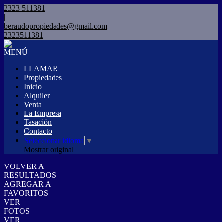
2323 511381
|
beraudopropiedades@gmail.com
2323511381
MENÚ
LLAMAR
Propiedades
Inicio
Alquiler
Venta
La Empresa
Tasación
Contacto
Seleccionar idioma
▼
Mostrar original
VOLVER A
RESULTADOS
AGREGAR A
FAVORITOS
VER
FOTOS
VER